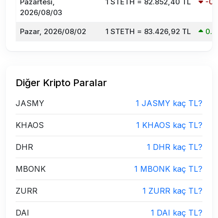
Pazartesi,
1 STETH = 82.852,40 TL
-0
2026/08/03
Pazar, 2026/08/02
1 STETH = 83.426,92 TL
0.
Diğer Kripto Paralar
JASMY
1 JASMY kaç TL?
KHAOS
1 KHAOS kaç TL?
DHR
1 DHR kaç TL?
MBONK
1 MBONK kaç TL?
ZURR
1 ZURR kaç TL?
DAI
1 DAI kaç TL?