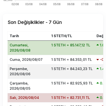
Son Değişiklikler - 7 Gün
Tarih
1 STETH/TL
Deği
Cumartesi,
1 STETH = 85.147,12 TL
1.
2026/08/08
Cuma, 2026/08/07
1 STETH = 84.353,01 TL
-0
Perşembe,
1 STETH = 84.243,23 TL
1.
2026/08/06
Çarşamba,
1 STETH = 82.925,93 TL
0.
2026/08/05
Salı, 2026/08/04
1 STETH = 82.731,11 TL
0.