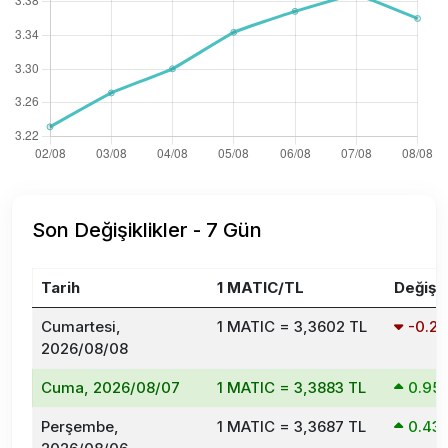
Son Değişiklikler - 7 Gün
Tarih
1 MATIC/TL
Değişi
Cumartesi,
1 MATIC = 3,3602 TL
-0.2
2026/08/08
Cuma, 2026/08/07
1 MATIC = 3,3883 TL
0.95
Perşembe,
1 MATIC = 3,3687 TL
0.43