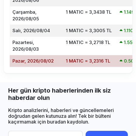
2026/08/06
Çarşamba,
1 MATIC = 3,3438 TL
1.14
2026/08/05
Salı, 2026/08/04
1 MATIC = 3,3005 TL
1.11
Pazartesi,
1 MATIC = 3,2718 TL
1.55
2026/08/03
Pazar, 2026/08/02
1 MATIC = 3,2316 TL
0.50
Her gün kripto haberlerinden ilk siz
haberdar olun
Kripto analizlerini, haberleri ve güncellemeleri
doğrudan gelen kutunuza alın! Tek bir bülteni
kaçırmamak için buradan kaydolun.