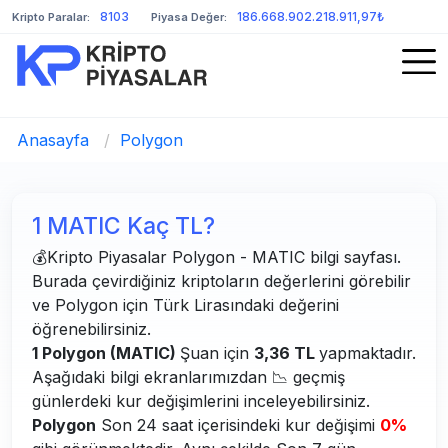
8103
186.668.902.218.911,97₺
Kripto Paralar:
Piyasa Değer:
Anasayfa
/
Polygon
1 MATIC Kaç TL?
💰Kripto Piyasalar Polygon - MATIC bilgi sayfası.
Burada çevirdiğiniz kriptoların değerlerini görebilir
ve Polygon için Türk Lirasındaki değerini
öğrenebilirsiniz.
1 Polygon (MATIC)
Şuan için
3,36 TL
yapmaktadır.
Aşağıdaki bilgi ekranlarımızdan 📉 geçmiş
günlerdeki kur değişimlerini inceleyebilirsiniz.
Polygon
Son 24 saat içerisindeki kur değişimi
0%