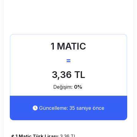
1 MATIC
=
3,36 TL
Değişim:
0%
Güncelleme: 35 saniye önce
📌 1 Matic Türk Lirası:
3,36 TL