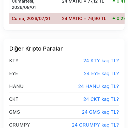
Cumartesi,
24 MATIC = 77,12 TL
0.41
2026/08/01
Cuma, 2026/07/31
24 MATIC = 76,90 TL
0.27
Diğer Kripto Paralar
KTY
24 KTY kaç TL?
EYE
24 EYE kaç TL?
HANU
24 HANU kaç TL?
CKT
24 CKT kaç TL?
GMS
24 GMS kaç TL?
GRUMPY
24 GRUMPY kaç TL?