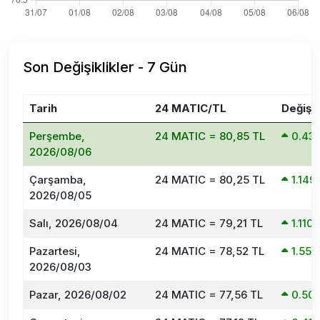
Son Değişiklikler - 7 Gün
Tarih
24 MATIC/TL
Değişi
Perşembe,
24 MATIC = 80,85 TL
0.43
2026/08/06
Çarşamba,
24 MATIC = 80,25 TL
1.14
2026/08/05
Salı, 2026/08/04
24 MATIC = 79,21 TL
1.11
Pazartesi,
24 MATIC = 78,52 TL
1.55
2026/08/03
Pazar, 2026/08/02
24 MATIC = 77,56 TL
0.50