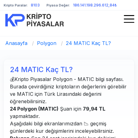
8103
186.141.198.296.612,84₺
Kripto Paralar:
Piyasa Değer:
Anasayfa
/
Polygon
/
24 MATIC Kaç TL?
24 MATIC Kaç TL?
💰Kripto Piyasalar Polygon - MATIC bilgi sayfası.
Burada çevirdiğiniz kriptoların değerlerini görebilir
ve MATIC için Türk Lirasındaki değerini
öğrenebilirsiniz.
24 Polygon (MATIC)
Şuan için
79,94
TL
yapmaktadır.
Aşağıdaki bilgi ekranlarımızdan 📉 geçmiş
günlerdeki kur değişimlerini inceleyebilirsiniz.