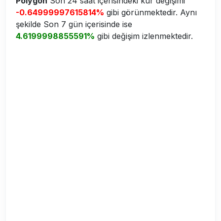
Polygon
Son 24 saat içerisindeki kur değişimi
-0.64999997615814%
gibi görünmektedir. Aynı
şekilde Son 7 gün içerisinde ise
4.6199998855591%
gibi değişim izlenmektedir.