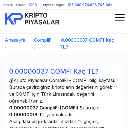
8103
186.369.976.686.705,66₺
Kripto Paralar:
Piyasa Değer:
Anasayfa
CompliFi
0.00000037 COMFI Kaç
/
/
TL?
0.00000037 COMFI Kaç TL?
💰Kripto Piyasalar CompliFi - COMFI bilgi sayfası.
Burada çevirdiğiniz kriptoların değerlerini görebilir
ve COMFI için Türk Lirasındaki değerini
öğrenebilirsiniz.
0.00000037 CompliFi (COMFI)
Şuan için
0.00000018
TL
yapmaktadır.
Aşağıdaki bilgi ekranlarımızdan 📉 geçmiş