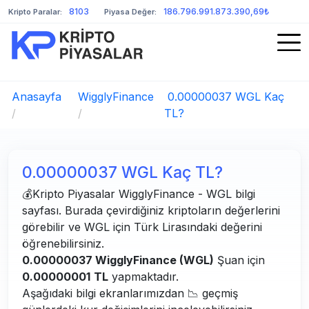
8103
186.796.991.873.390,69₺
Kripto Paralar:
Piyasa Değer:
Anasayfa
WigglyFinance
0.00000037 WGL Kaç
/
/
TL?
0.00000037 WGL Kaç TL?
💰Kripto Piyasalar WigglyFinance - WGL bilgi
sayfası. Burada çevirdiğiniz kriptoların değerlerini
görebilir ve WGL için Türk Lirasındaki değerini
öğrenebilirsiniz.
0.00000037 WigglyFinance (WGL)
Şuan için
0.00000001
TL
yapmaktadır.
Aşağıdaki bilgi ekranlarımızdan 📉 geçmiş