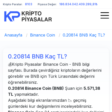
8103
186.834.042.409.289,81₺
Kripto Paralar:
Piyasa Değer:
Anasayfa
/
Binance Coin
/
0.20814 BNB Kaç TL?
0.20814 BNB Kaç TL?
💰Kripto Piyasalar Binance Coin - BNB bilgi
sayfası. Burada çevirdiğiniz kriptoların değerlerini
görebilir ve BNB için Türk Lirasındaki değerini
öğrenebilirsiniz.
0.20814 Binance Coin (BNB)
Şuan için
5.571,38
TL
yapmaktadır.
Aşağıdaki bilgi ekranlarımızdan 📉 geçmiş
günlerdeki kur değişimlerini inceleyebilirsiniz.