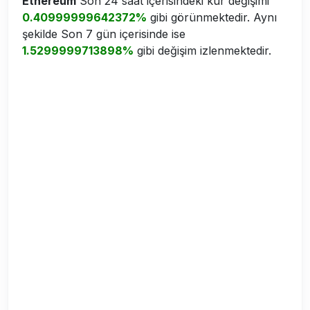
Ethereum
Son 24 saat içerisindeki kur değişimi
0.40999999642372%
gibi görünmektedir. Aynı
şekilde Son 7 gün içerisinde ise
1.5299999713898%
gibi değişim izlenmektedir.