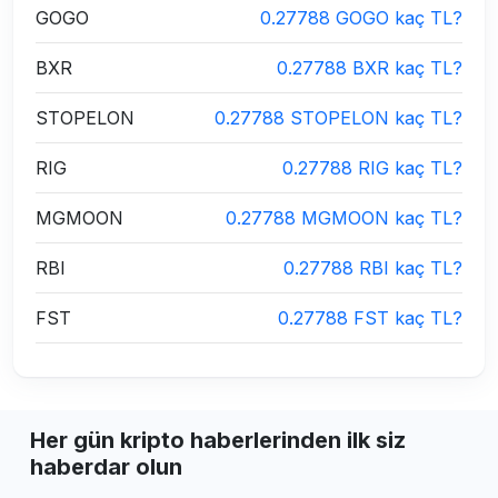
GOGO
0.27788 GOGO kaç TL?
BXR
0.27788 BXR kaç TL?
STOPELON
0.27788 STOPELON kaç TL?
RIG
0.27788 RIG kaç TL?
MGMOON
0.27788 MGMOON kaç TL?
RBI
0.27788 RBI kaç TL?
FST
0.27788 FST kaç TL?
Her gün kripto haberlerinden ilk siz
haberdar olun