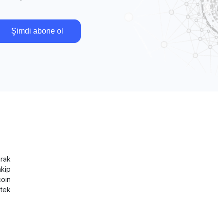
Şimdi abone ol
rak
akip
coin
tek