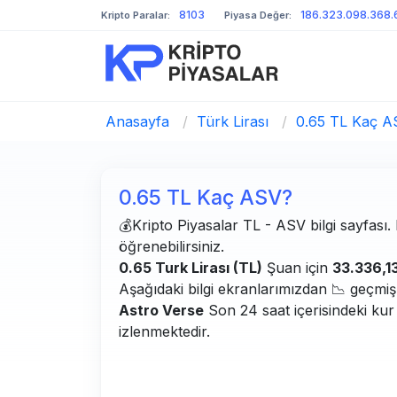
8103
186.323.098.368.
Kripto Paralar:
Piyasa Değer:
Anasayfa
/
Türk Lirası
/
0.65 TL Kaç A
0.65 TL Kaç ASV?
💰Kripto Piyasalar TL - ASV bilgi sayfası. 
öğrenebilirsiniz.
0.65 Turk Lirası (TL)
Şuan için
33.336,1
Aşağıdaki bilgi ekranlarımızdan 📉 geçmiş g
Astro Verse
Son 24 saat içerisindeki kur
izlenmektedir.