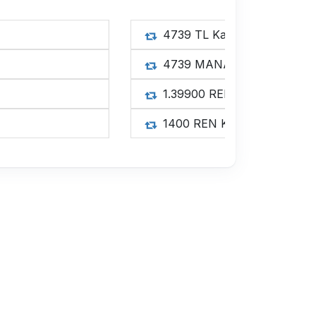
4739 
4739 
1.3990
1400 R