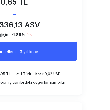
0,65 TL
=
.336,13 ASV
ğişim:
-1.89%
ncelleme: 3 yıl önce
495 TL
📌 1 Türk Lirası:
0,02 USD
Geçmiş günlerdeki değerler için bilgi