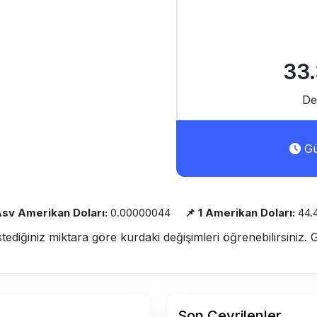
33
De
Gü
Asv Amerikan Doları:
0.00000044
📌 1 Amerikan Doları:
44.
stediğiniz miktara göre kurdaki değişimleri öğrenebilirsiniz. 
Son Çevrilenler