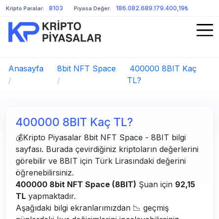
8103
186.082.689.179.400,19₺
Kripto Paralar:
Piyasa Değer:
Anasayfa
8bit NFT Space
400000 8BIT Kaç
/
/
TL?
400000 8BIT Kaç TL?
💰Kripto Piyasalar 8bit NFT Space - 8BIT bilgi
sayfası. Burada çevirdiğiniz kriptoların değerlerini
görebilir ve 8BIT için Türk Lirasındaki değerini
öğrenebilirsiniz.
400000 8bit NFT Space (8BIT)
Şuan için
92,15
TL
yapmaktadır.
Aşağıdaki bilgi ekranlarımızdan 📉 geçmiş