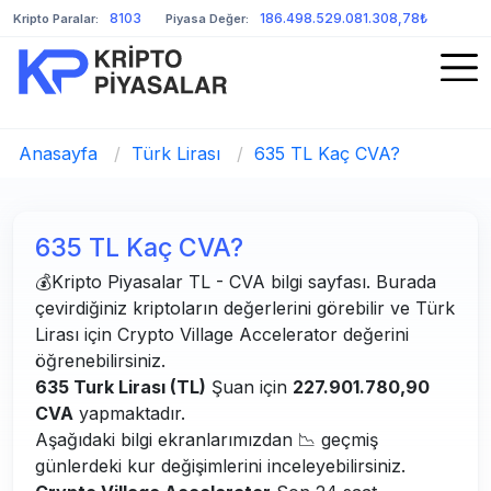
8103
186.498.529.081.308,78₺
Kripto Paralar:
Piyasa Değer:
Anasayfa
/
Türk Lirası
/
635 TL Kaç CVA?
635 TL Kaç CVA?
💰Kripto Piyasalar TL - CVA bilgi sayfası. Burada
çevirdiğiniz kriptoların değerlerini görebilir ve Türk
Lirası için Crypto Village Accelerator değerini
öğrenebilirsiniz.
635 Turk Lirası (TL)
Şuan için
227.901.780,90
CVA
yapmaktadır.
Aşağıdaki bilgi ekranlarımızdan 📉 geçmiş
günlerdeki kur değişimlerini inceleyebilirsiniz.