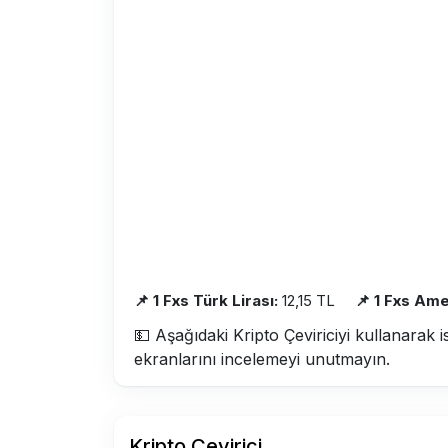
📌 1 Fxs Türk Lirası:
12,15 TL
📌 1 Fxs Ame
💵 Aşağıdaki Kripto Çeviriciyi kullanarak i
ekranlarını incelemeyi unutmayın.
Kripto Çevirici