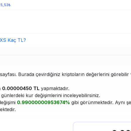
35,53₺
XS Kaç TL?
ayfası. Burada çevirdiğiniz kriptoların değerlerini görebilir
n
0.00000450
TL
yapmaktadır.
ünlerdeki kur değişimlerini inceleyebilirsiniz.
değişimi
0.99000000953674%
gibi görünmektedir. Aynı şe
ektedir.