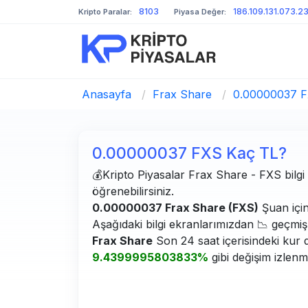
8103
186.109.131.073.2
Kripto Paralar:
Piyasa Değer:
Anasayfa
/
Frax Share
/
0.00000037 F
0.00000037 FXS Kaç TL?
💰Kripto Piyasalar Frax Share - FXS bilgi s
öğrenebilirsiniz.
0.00000037 Frax Share (FXS)
Şuan içi
Aşağıdaki bilgi ekranlarımızdan 📉 geçmiş g
Frax Share
Son 24 saat içerisindeki kur 
9.4399995803833%
gibi değişim izlenm