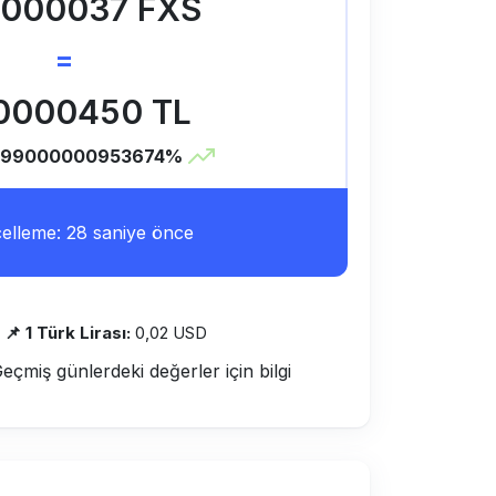
0000037 FXS
=
0000450 TL
.99000000953674%
lleme: 28 saniye önce
📌 1 Türk Lirası:
0,02 USD
Geçmiş günlerdeki değerler için bilgi