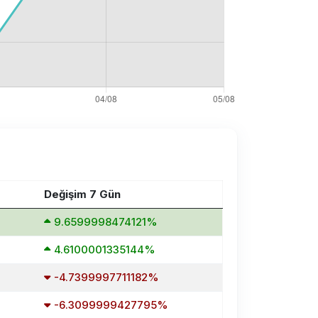
Değişim 7 Gün
9.6599998474121%
4.6100001335144%
-4.7399997711182%
-6.3099999427795%