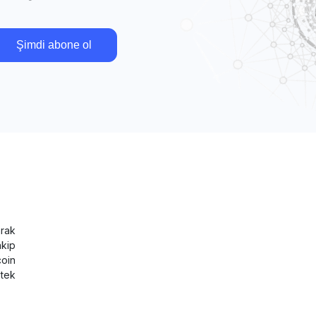
Şimdi abone ol
rak
akip
coin
tek