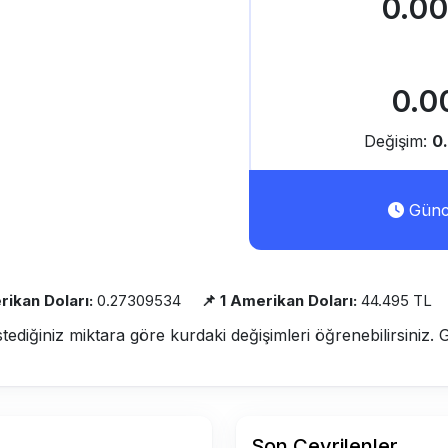
0.0
0.0
Değişim:
0
Günce
rikan Doları:
0.27309534
📌 1 Amerikan Doları:
44.495 TL
stediğiniz miktara göre kurdaki değişimleri öğrenebilirsiniz. 
Son Çevrilenler