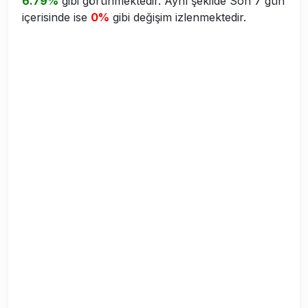
6.79%
gibi görünmektedir. Aynı şekilde Son 7 gün
içerisinde ise
0%
gibi değişim izlenmektedir.