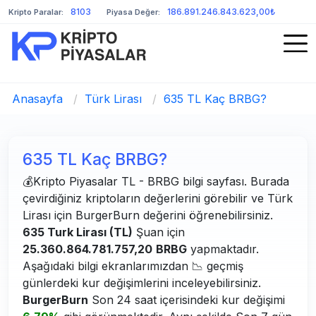
8103
186.891.246.843.623,00₺
Kripto Paralar:
Piyasa Değer:
Anasayfa
/
Türk Lirası
/
635 TL Kaç BRBG?
635 TL Kaç BRBG?
💰Kripto Piyasalar TL - BRBG bilgi sayfası. Burada
çevirdiğiniz kriptoların değerlerini görebilir ve Türk
Lirası için BurgerBurn değerini öğrenebilirsiniz.
635 Turk Lirası (TL)
Şuan için
25.360.864.781.757,20
BRBG
yapmaktadır.
Aşağıdaki bilgi ekranlarımızdan 📉 geçmiş
günlerdeki kur değişimlerini inceleyebilirsiniz.
BurgerBurn
Son 24 saat içerisindeki kur değişimi