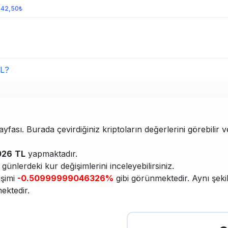
442,50₺
TL?
yfası. Burada çevirdiğiniz kriptoların değerlerini görebilir 
026
TL
yapmaktadır.
ünlerdeki kur değişimlerini inceleyebilirsiniz.
işimi
-0.50999999046326%
gibi görünmektedir. Aynı şeki
ektedir.