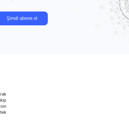
Şimdi abone ol
rak
akip
coin
tek