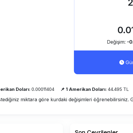
2
0.0
Değişim:
-
Gün
erikan Doları:
0.00011404
📌 1 Amerikan Doları:
44.495 TL
stediğiniz miktara göre kurdaki değişimleri öğrenebilirsiniz. 
Son Çevrilenler