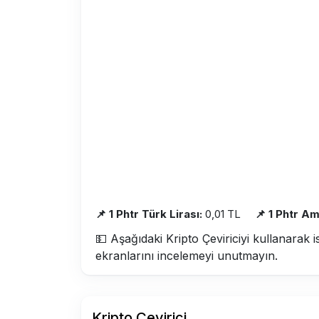
📌 1 Phtr Türk Lirası:
0,01 TL
📌 1 Phtr Am
💵 Aşağıdaki Kripto Çeviriciyi kullanarak i
ekranlarını incelemeyi unutmayın.
Kripto Çevirici