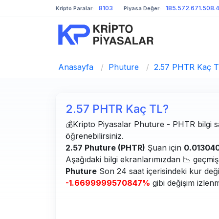
8103
185.572.671.508.
Kripto Paralar:
Piyasa Değer:
Anasayfa
/
Phuture
/
2.57 PHTR Kaç 
2.57 PHTR Kaç TL?
💰Kripto Piyasalar Phuture - PHTR bilgi sa
öğrenebilirsiniz.
2.57 Phuture (PHTR)
Şuan için
0.01304
Aşağıdaki bilgi ekranlarımızdan 📉 geçmiş g
Phuture
Son 24 saat içerisindeki kur değ
-1.6699999570847%
gibi değişim izlenm