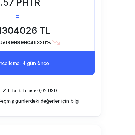
.57 PHTR
=
1304026 TL
0.50999999046326%
celleme: 4 gün önce
📌 1 Türk Lirası:
0,02 USD
Geçmiş günlerdeki değerler için bilgi